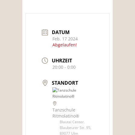
DATUM
Feb. 17 2024
Abgelaufen!
UHRZEIT
20:00 - 0:00
STANDORT
Tanzschule
Ritmolatino®
Blautal Center.
Blaubeurer Str. 95,
89077 Ulm