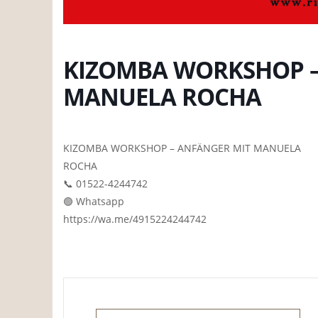
KIZOMBA WORKSHOP –
MANUELA ROCHA
KIZOMBA WORKSHOP – ANFÄNGER MIT MANUELA
R
📞 01522-4244742
🟢 Whatsapp
https://wa.me/4915224244742